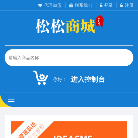
代理加盟
联系我们
登录
注册
进入控制台
你好！
松
松
工
作
室