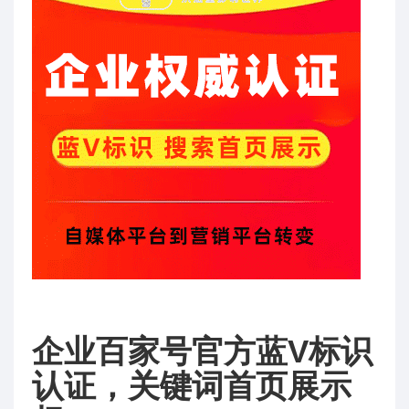
企业百家号官方蓝V标识
认证，关键词首页展示