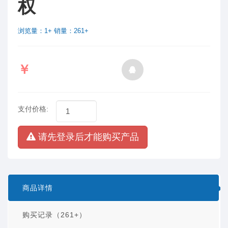
权
浏览量：1+ 销量：261+
￥
支付价格:
请先登录后才能购买产品
商品详情
购买记录（261+）