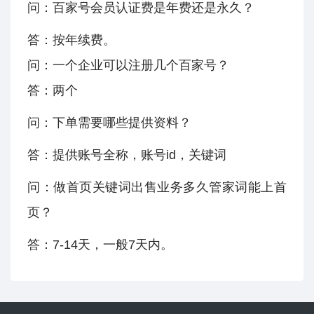
问：百家号会员认证费是年费还是永久？
答：按年续费。
问：一个企业可以注册几个百家号？
答：两个
问：下单需要哪些提供资料？
答：提供账号全称，账号id，关键词
问：做首页关键词出售业务多久管家词能上首
页？
答：7-14天，一般7天内。