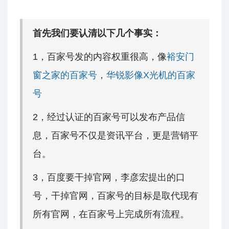
首先我们要认清以下几个事实：
1，百家号发的内容权重很高，像
裕安门
窗之家的百家号
，
华锐影像X光机的百家
号
2，经过认证的百家号可以发布产品信
息，百家号不仅是资讯平台，更是营销平
台。
3，百度要干掉官网，李彦宏提出的口
号，干掉官网，百家号的目标是取代现有
所有官网，在百家号上完成所有流程。