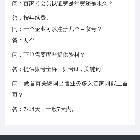
问：百家号会员认证费是年费还是永久？
答：按年续费。
问：一个企业可以注册几个百家号？
答：两个
问：下单需要哪些提供资料？
答：提供账号全称，账号id，关键词
问：做首页关键词出售业务多久管家词能上首
页？
答：7-14天，一般7天内。