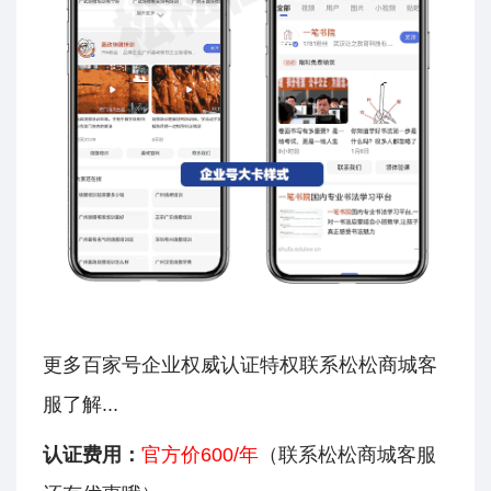
更多百家号企业权威认证特权联系松松商城客
服了解...
认证费用：
官方价600/年
（联系松松商城客服