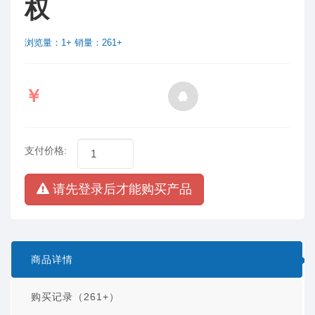
权
浏览量：1+ 销量：261+
￥
支付价格:
请先登录后才能购买产品
商品详情
购买记录（261+）