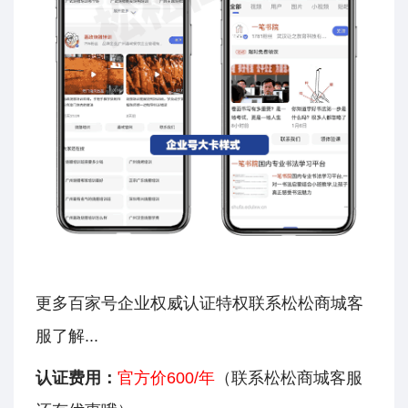
更多百家号企业权威认证特权联系松松商城客
服了解...
认证费用：
官方价600/年
（联系松松商城客服