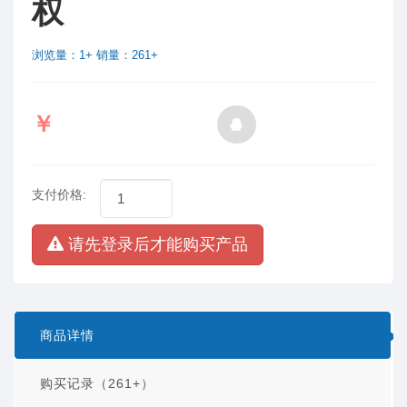
权
浏览量：1+ 销量：261+
￥
支付价格:
请先登录后才能购买产品
商品详情
购买记录（261+）