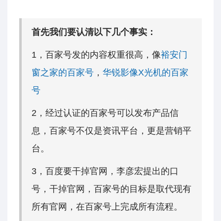
首先我们要认清以下几个事实：
1，百家号发的内容权重很高，像
裕安门
窗之家的百家号
，
华锐影像X光机的百家
号
2，经过认证的百家号可以发布产品信
息，百家号不仅是资讯平台，更是营销平
台。
3，百度要干掉官网，李彦宏提出的口
号，干掉官网，百家号的目标是取代现有
所有官网，在百家号上完成所有流程。