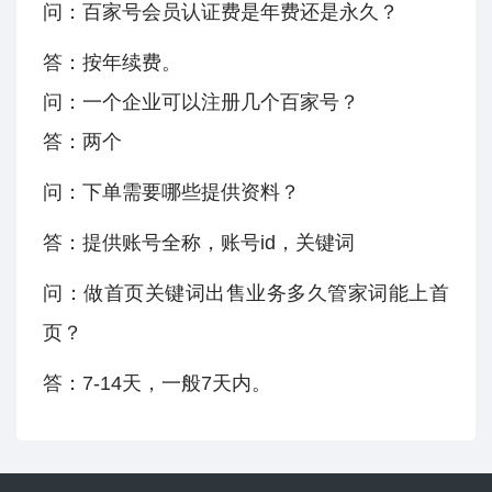
问：百家号会员认证费是年费还是永久？
答：按年续费。
问：一个企业可以注册几个百家号？
答：两个
问：下单需要哪些提供资料？
答：提供账号全称，账号id，关键词
问：做首页关键词出售业务多久管家词能上首
页？
答：7-14天，一般7天内。