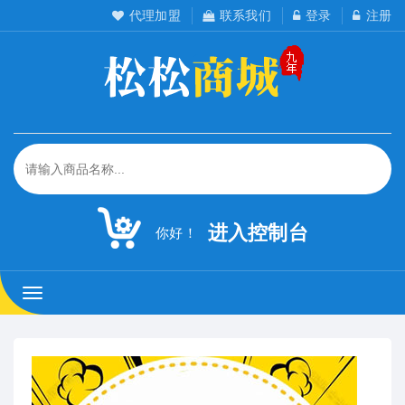
代理加盟
联系我们
登录
注册
进入控制台
你好！
松
松
工
作
室