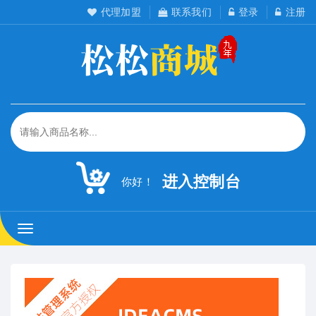
代理加盟
联系我们
登录
注册
进入控制台
你好！
松
松
工
作
室