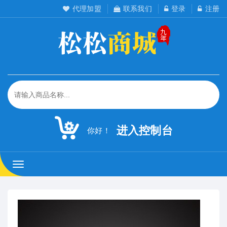
代理加盟
联系我们
登录
注册
进入控制台
你好！
松
松
工
作
室