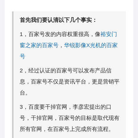
首先我们要认清以下几个事实：
1，百家号发的内容权重很高，像
裕安门
窗之家的百家号
，
华锐影像X光机的百家
号
2，经过认证的百家号可以发布产品信
息，百家号不仅是资讯平台，更是营销平
台。
3，百度要干掉官网，李彦宏提出的口
号，干掉官网，百家号的目标是取代现有
所有官网，在百家号上完成所有流程。