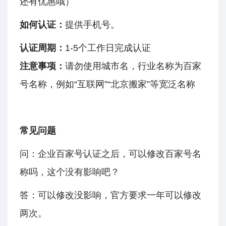
还有优惠哦）
如何认证：
提供手机号。
认证周期：
1-5个工作日完成认证
注意事项：
请勿使用城市名，行业名称为百家
号名称，例如“互联网”“北京搬家”等宽泛名称
常见问题
问：企业百家号认证之后，可以修改百家号名
称吗，这个没有影响吧？
答：可以修改没影响，官方要求一年可以修改
两次。