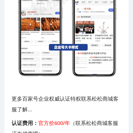
更多百家号企业权威认证特权联系松松商城客
服了解...
认证费用：
官方价600/年
（联系松松商城客服