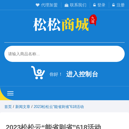
代理加盟
联系我们
登录
注册
进入控制台
你好！
松
松
工
首页
/
新闻文章
/
2023松松云“能省则省”618活动
作
室
2023松松云“能省则省”618活动