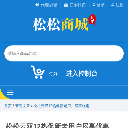
代理加盟
联系我们
登录
注册
进入控制台
你好！
松
松
工
首页
/
新闻文章
/
松松云双12热促新老用户尽享优惠
作
室
松松云双12热促新老用户尽享优惠