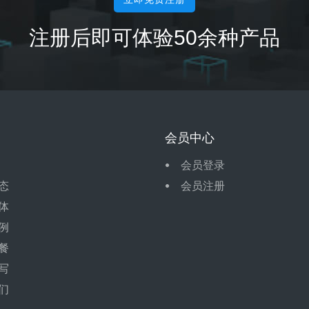
注册后即可体验50余种产品
会员中心
会员登录
态
会员注册
体
例
餐
写
们