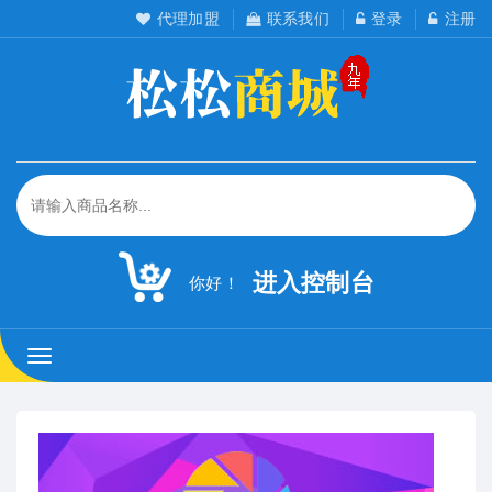
代理加盟
联系我们
登录
注册
进入控制台
你好！
松
松
工
作
室