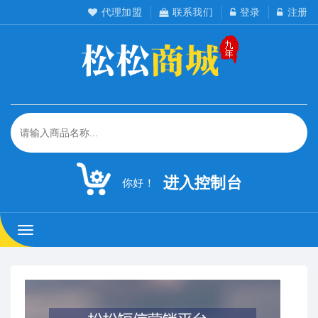
代理加盟
联系我们
登录
注册
进入控制台
你好！
松
松
工
作
室