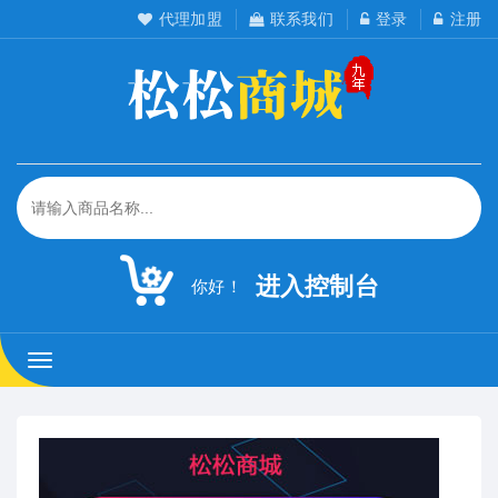
代理加盟
联系我们
登录
注册
进入控制台
你好！
松
松
工
作
室