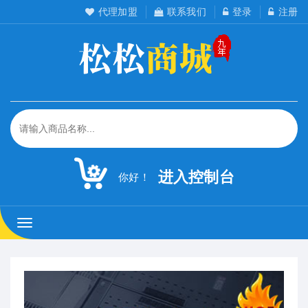
代理加盟
联系我们
登录
注册
进入控制台
你好！
松
松
工
作
室