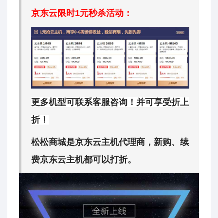
京东云限时1元秒杀活动：
更多机型可联系客服咨询！并可享受折上
折！
松松商城是京东云主机代理商，新购、续
费京东云主机都可以打折。