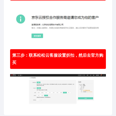
第三步：联系松松云客服设置折扣，然后去官方购
买