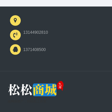
13144902810
1371408500
做网络推广，到松松工作室