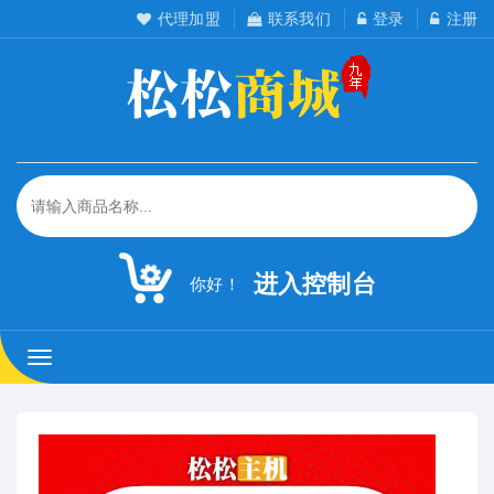
代理加盟
联系我们
登录
注册
进入控制台
你好！
松
松
工
作
室