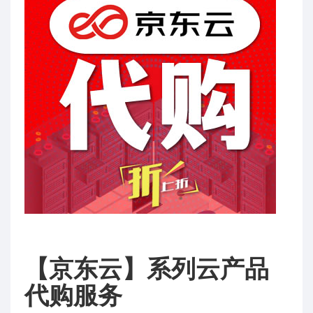
【京东云】系列云产品
代购服务