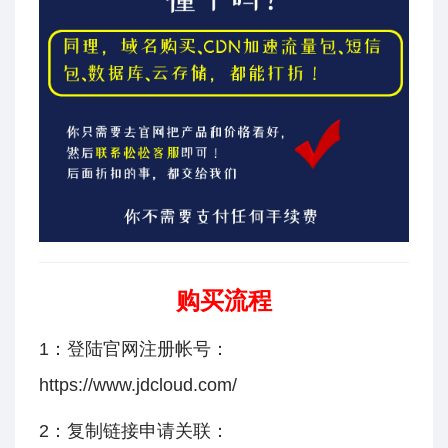
购买流程
1：登陆官网注册帐号：
https://www.jdcloud.com/
2：复制链接申请关联：