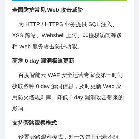
全面防护常见 Web 攻击威胁
为 HTTP / HTTPS 业务提供 SQL 注入、
XSS 跨站、Webshell 上传、非授权访问等多
种 Web 服务攻击防护功能。
高危 0 day 漏洞极速更新
百度智能云 WAF 安全运营专家会第一时间
获取各种 0 day 漏洞信息，及时更新 Web 应
用防火墙规则库，降低 0 day 漏洞攻击带来的
影响。
支持旁路观察模式
设置旁路观察模式，对于攻击只记录不阻