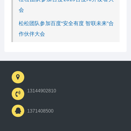
会
松松团队参加百度“安全有度 智联未来”合
作伙伴大会
13144902810
1371408500