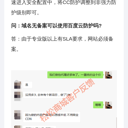
速进入安全配置中，将CC防护调整到非强力防
护级别即可。
问：域名无备案可以使用百度云防护吗?
答：由于专业版以上有SLA要求，网站必须备
案。