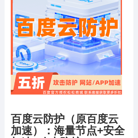
百度云防护（原百度云
加速）：海量节点+安全