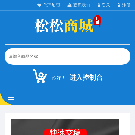
代理加盟
联系我们
登录
注册
进入控制台
你好！
松
松
工
作
室