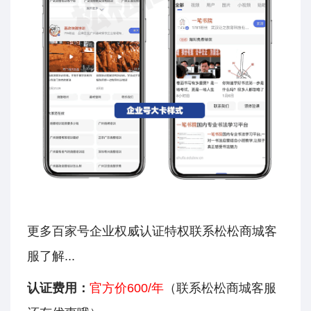
更多百家号企业权威认证特权联系松松商城客
服了解...
认证费用：
官方价600/年
（联系松松商城客服