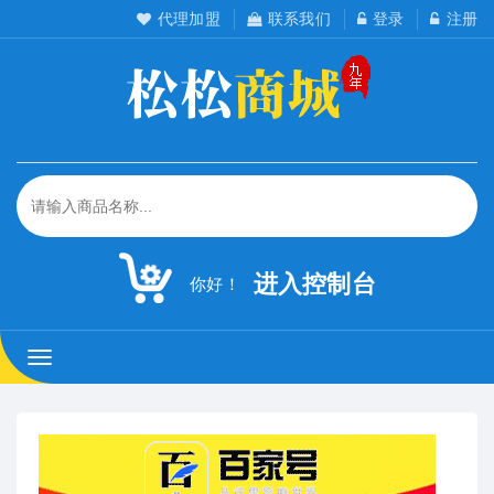
代理加盟
联系我们
登录
注册
进入控制台
你好！
松
松
工
作
室