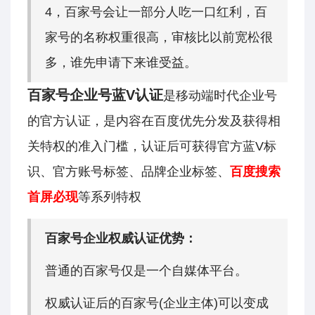
4，百家号会让一部分人吃一口红利，百
家号的名称权重很高，审核比以前宽松很
多，谁先申请下来谁受益。
百家号企业号蓝V认证
是移动端时代企业号
的官方认证，是内容在百度优先分发及获得相
关特权的准入门槛，认证后可获得官方蓝V标
识、官方账号标签、品牌企业标签、
百度搜索
首屏必现
等系列特权
百家号企业权威认证优势：
普通的百家号仅是一个自媒体平台。
权威认证后的百家号(企业主体)可以变成