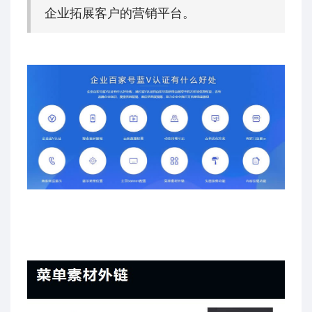
企业拓展客户的营销平台。