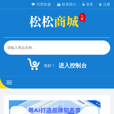
代理加盟
联系我们
登录
注册
进入控制台
你好！
松
松
工
作
室