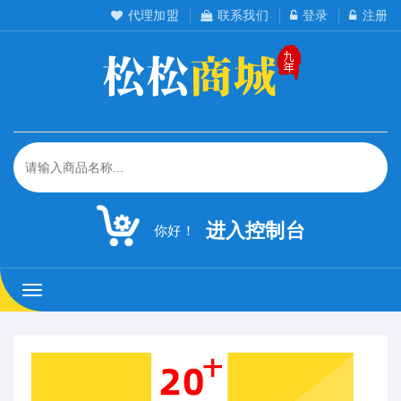
代理加盟
联系我们
登录
注册
进入控制台
你好！
松
松
工
作
室