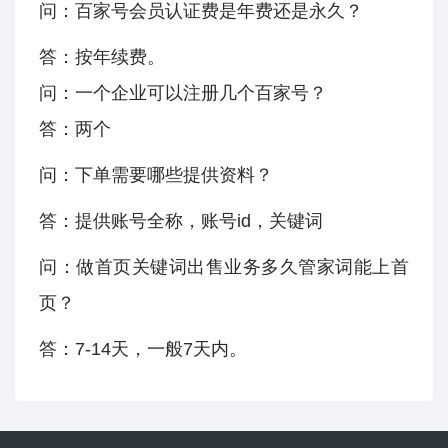
问：百家号会员认证费是年费还是永久？
答：按年续费。
问：一个企业可以注册几个百家号？
答：两个
问：下单需要哪些提供资料？
答：提供账号全称，账号id，关键词
问：做首页关键词出售业务多久管家词能上首
页？
答：7-14天，一般7天内。