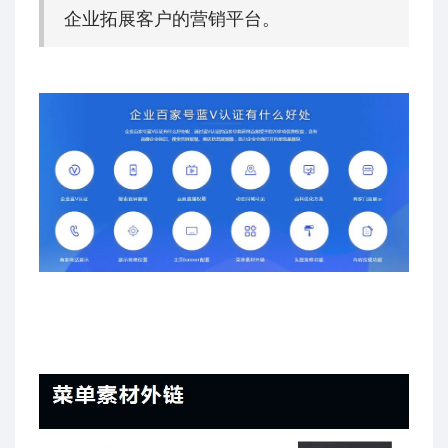
企业拓展客户的营销平台。