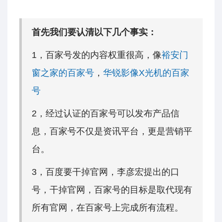
首先我们要认清以下几个事实：
1，百家号发的内容权重很高，像
裕安门
窗之家的百家号
，
华锐影像X光机的百家
号
2，经过认证的百家号可以发布产品信
息，百家号不仅是资讯平台，更是营销平
台。
3，百度要干掉官网，李彦宏提出的口
号，干掉官网，百家号的目标是取代现有
所有官网，在百家号上完成所有流程。