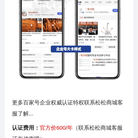
更多百家号企业权威认证特权联系松松商城客
服了解...
认证费用：
官方价600/年
（联系松松商城客服