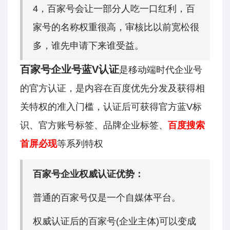
4，百家号会让一部分人吃一口红利，百
家号的名称权重很高，审核比以前宽松很
多，谁先申请下来谁受益。
百家号企业号蓝V认证
是移动端时代企业号
的官方认证，是内容在百度优先分发及获得相
关特权的准入门槛，认证后可获得官方蓝V标
识、官方账号标签、品牌企业标签、
百度搜索
首屏必现
等系列特权
百家号企业权威认证优势：
普通的百家号仅是一个自媒体平台。
权威认证后的百家号(企业主体)可以变成