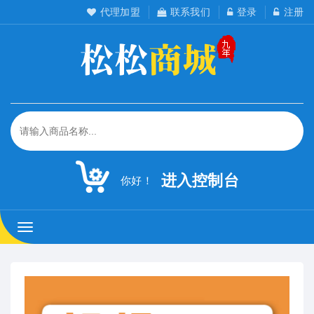
代理加盟
联系我们
登录
注册
进入控制台
你好！
松
松
工
作
室